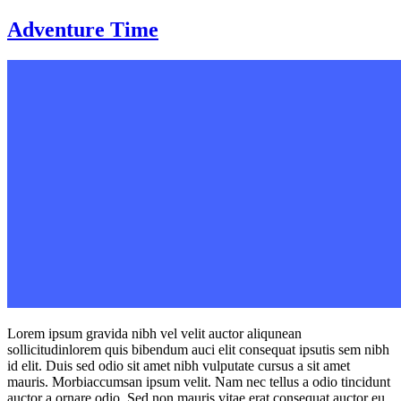
Zum
Adventure Time
Inhalt
wechseln
Lorem ipsum gravida nibh vel velit auctor aliqunean
sollicitudinlorem quis bibendum auci elit consequat ipsutis sem nibh
id elit. Duis sed odio sit amet nibh vulputate cursus a sit amet
mauris. Morbiaccumsan ipsum velit. Nam nec tellus a odio tincidunt
auctor a ornare odio. Sed non mauris vitae erat consequat auctor eu