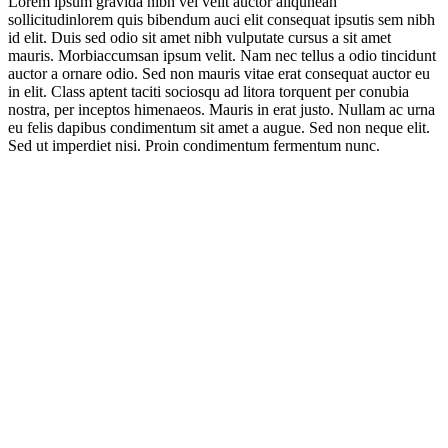
Lorem ipsum gravida nibh vel velit auctor aliqunean
sollicitudinlorem quis bibendum auci elit consequat ipsutis sem nibh
id elit. Duis sed odio sit amet nibh vulputate cursus a sit amet
mauris. Morbiaccumsan ipsum velit. Nam nec tellus a odio tincidunt
auctor a ornare odio. Sed non mauris vitae erat consequat auctor eu
in elit. Class aptent taciti sociosqu ad litora torquent per conubia
nostra, per inceptos himenaeos. Mauris in erat justo. Nullam ac urna
eu felis dapibus condimentum sit amet a augue. Sed non neque elit.
Sed ut imperdiet nisi. Proin condimentum fermentum nunc.