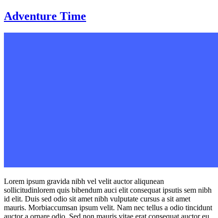
Zum
Adventure Time
Inhalt
wechseln
Lorem ipsum gravida nibh vel velit auctor aliqunean
sollicitudinlorem quis bibendum auci elit consequat ipsutis sem nibh
id elit. Duis sed odio sit amet nibh vulputate cursus a sit amet
mauris. Morbiaccumsan ipsum velit. Nam nec tellus a odio tincidunt
auctor a ornare odio. Sed non mauris vitae erat consequat auctor eu